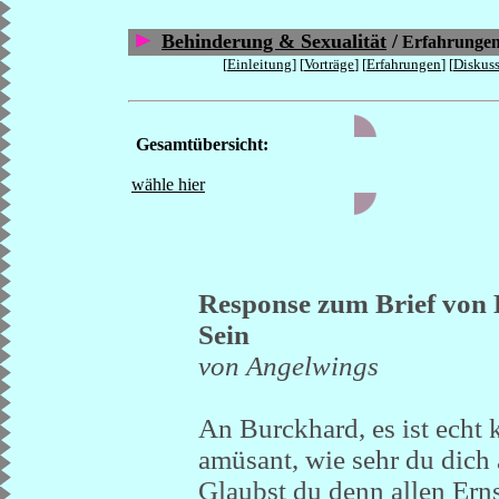
Behinderung & Sexualität
/
Erfahrunge
[
Einleitung
] [
Vorträge
] [
Erfahrungen
] [
Diskus
Gesamtübersicht:
wähle hier
Response zum Brief von 
Sein
von Angelwings
An Burckhard, es ist echt 
amüsant, wie sehr du dich
Glaubst du denn allen Ern