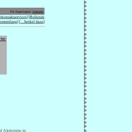
Für Zugestiegene:
Startseite
rkontaktservices
] [
Rollende
vermittlung
] [
... Artikel dazu
]
cht:
 Aktivistin in