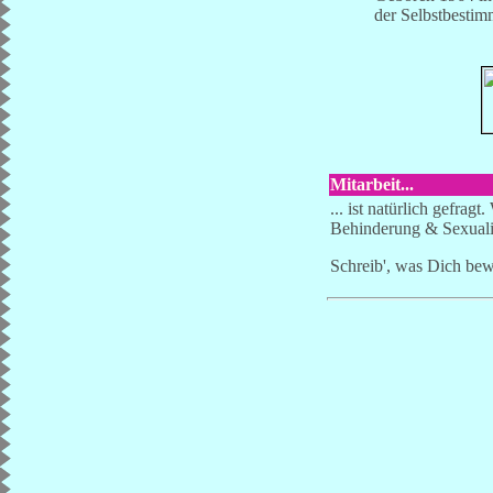
der Selbstbestim
Mitarbeit...
... ist natürlich gefra
Behinderung & Sexuali
Schreib', was Dich be