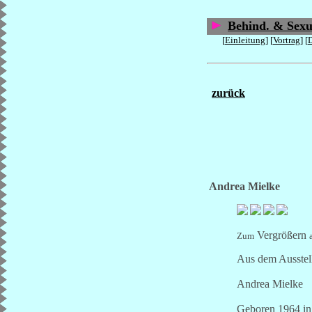
Behind. & Sexu
[
Einleitung
] [
Vortrag
] [
zurück
Andrea Mielke
Vergrößern
Zum
Aus dem Ausstel
Andrea Mielke
Geboren 1964 in S