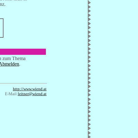
nz.
ten zum Thema
Abmelden
.
http://www.wiend.at
E-Mail:
leitner@wiend.at