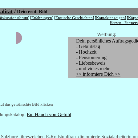
alität
/
Dein erot. Bild
Diskussionsforum
] [
Erfahrungen
] [
Erotische Geschichten
] [
Kontaktanzeigen
] [
Körpe
Herzen - Partner
Werbung:
Dein persönliches Auftragsgedi
- Geburtstag
- Hochzeit
- Pensionierung
- Liebesbeweis
- und vieles mehr
>> informiere Dich >>
auf das gewünschte Bild klicken
lungskatalog:
Ein Hauch von Gefühl
alzburg, ihreszeichen E-Rollstuhlfrau, diplomierte Sozialarbeiterin und