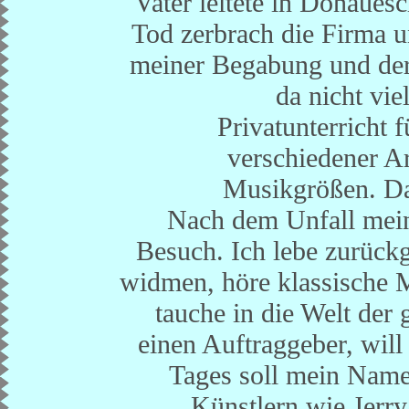
Vater leitete in Donaues
Tod zerbrach die Firma 
meiner Begabung und der
da nicht vi
Privatunterricht 
verschiedener A
Musikgrößen. Das
Nach dem Unfall mein
Besuch. Ich lebe zurück
widmen, höre klassische 
tauche in die Welt der
einen Auftraggeber, wil
Tages soll mein Name
Künstlern wie Jerr