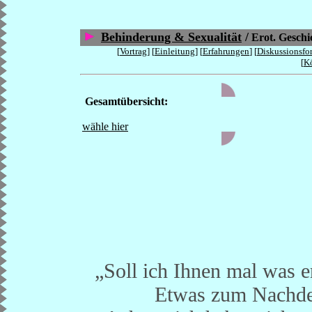
Behinderung & Sexualität
/
Erot. Geschi
[
Vortrag
] [
Einleitung
] [
Erfahrungen
] [
Diskussionsfo
[
Kö
Gesamtübersicht:
wähle hier
„Soll ich Ihnen mal was e
Etwas zum Nachde