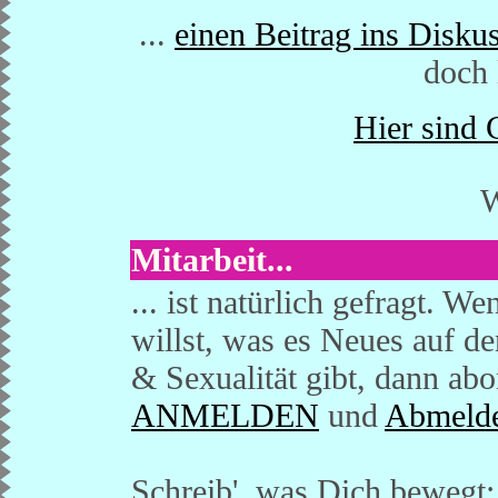
...
einen Beitrag ins Disku
doch 
Hier sind 
W
Mitarbeit...
... ist natürlich gefragt. 
willst, was es Neues auf 
& Sexualität gibt, dann a
ANMELDEN
und
Abmeld
Schreib', was Dich bewegt