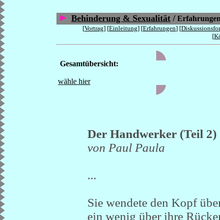
Behinderung & Sexualität
/
Erfahrunge
[
Vortrag
] [
Einleitung
] [
Erfahrungen
] [
Diskussionsfo
[
Kö
Gesamtübersicht:
wähle hier
Der Handwerker (Teil 2)
von Paul Paula
...
Sie wendete den Kopf über 
ein wenig über ihre Rücken