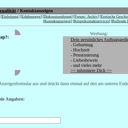
ualität
/
Kontaktanzeigen
 [
Einleitung
] [
Erfahrungen
] [
Diskussionsforum
] [
Forum / Archiv
] [
Erotische Geschi
[
Kontaktanzeigen
] [
Körperkontaktservices
] [
Rollende 
Werbung:
cap?:
Dein persönliches Auftragsgedi
- Geburtstag
- Hochzeit
- Pensionierung
- Liebesbeweis
- und vieles mehr
>> informiere Dich >>
e Anzeigenformular aus und drückt dann einmal auf den am unteren Ende
nde Angaben: