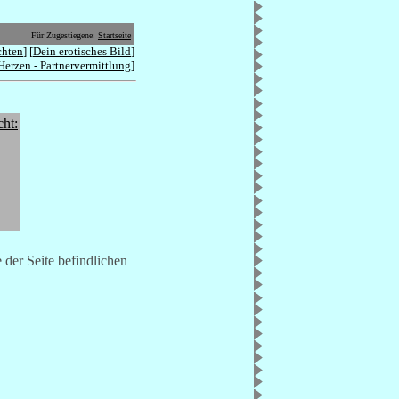
Für Zugestiegene:
Startseite
chten
] [
Dein erotisches Bild
]
Herzen - Partnervermittlung
]
cht:
 der Seite befindlichen