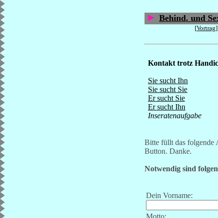
Behind. und Sex
[
Vortrag
]
Kontakt trotz Handi
Sie sucht Ihn
Sie sucht Sie
Er sucht Sie
Er sucht Ihn
Inseratenaufgabe
Bitte füllt das folgend
Button. Danke.
Notwendig sind folge
Dein Vorname:
Motto: