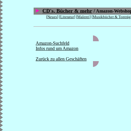
CD's, Bücher & mehr
/
Amazon-Websho
[
Neues
] [
Literatur
] [
Malerei
] [
Musikbücher & Tonträg
Amazon-Suchfeld
Infos rund um Amazon
Zurück zu allen Geschäften