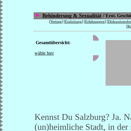
Behinderung & Sexualität
/
Erot. Geschi
[
Vortrag
] [
Einleitung
] [
Erfahrungen
] [
Diskussionsfo
[
Kö
Gesamtübersicht:
wähle hier
Kennst Du Salzburg? Ja. Nat
(un)heimliche Stadt, in de