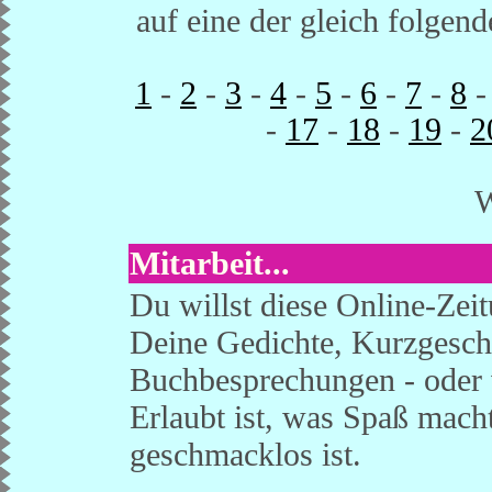
auf eine der gleich folgend
1
-
2
-
3
-
4
-
5
-
6
-
7
-
8
-
17
-
18
-
19
-
2
W
Mitarbeit...
Du willst diese Online-Zei
Deine Gedichte, Kurzgesch
Buchbesprechungen - oder 
Erlaubt ist, was Spaß mach
geschmacklos ist.