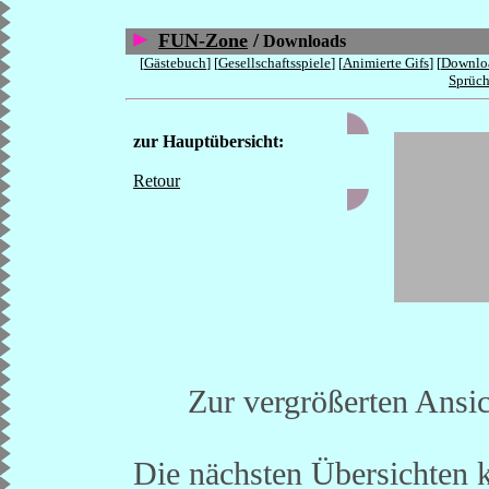
FUN-Zone
/
Downloads
[
Gästebuch
] [
Gesellschaftsspiele
] [
Animierte Gifs
] [
Downlo
Sprüc
zur Hauptübersicht:
Retour
Zur vergrößerten Ansich
Die nächsten Übersichten