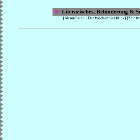
Literarisches
,
Behinderung & Se
[
Absurdistan - Der Wochenrückblick
] [
Zeit fü