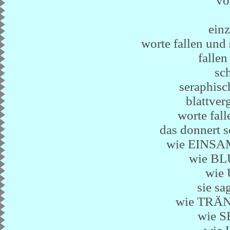
vo
einz
worte fallen und 
falle
sc
seraphisc
blattver
worte fa
das donnert s
wie EINS
wie B
wie
sie sa
wie TRÄ
wie S