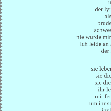
u
der ly
al
brude
schwes
nie wurde mir
ich leide an
der 
sie lebe
sie di
sie di
ihr l
mit fe
um ihr s
ihr 