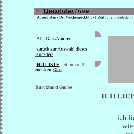
Literarisches
/
Gäste
[
Absurdistan - Der Wochenrückblick
] [
Zeit für ein Gedicht?
] 
Alle Gast-Autoren
zurück zur Auswahl dieses
Künstlers
HITLISTE
- Stimm mit!
zurück zu:
Gäste
Burckhard Garbe
ICH LIE
ich li
wie 