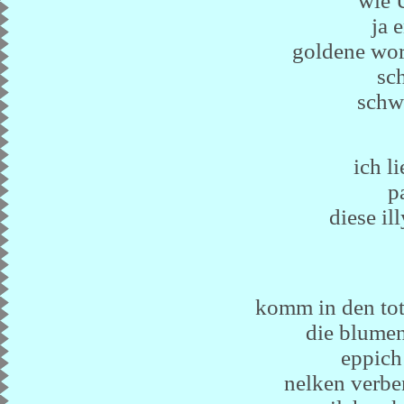
wie
ja 
goldene wor
sc
schwe
ich li
p
diese il
komm in den tot
die blumen
eppich
nelken verbe