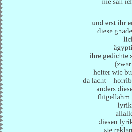
nie sah i
und erst ihr e
diese gnad
lic
ägypti
ihre gedichte 
(zwar
heiter wie b
da lacht – horri
anders dies
flügellahm 
lyrik
allall
diesen lyri
sie rekla