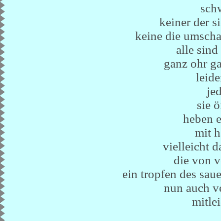
schw
keiner der 
keine die umsch
alle sind
ganz ohr ga
leide
je
sie ö
heben e
mit h
vielleicht 
die von v
ein tropfen des saue
nun auch v
mitle