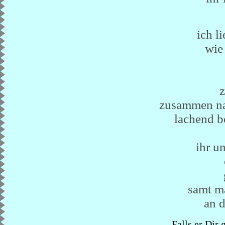
ich li
wie 
zusammen na
lachend b
ihr u
samt m
an d
Falls er Dir 