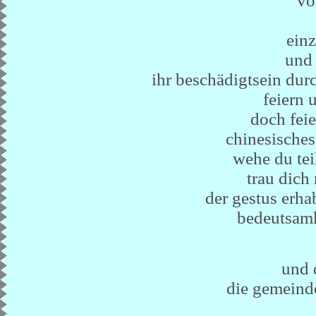
vo
einz
und 
ihr beschädigtsein dur
feiern 
doch feie
chinesische
wehe du tei
trau dich
der gestus erha
bedeutsamk
und 
die gemeind