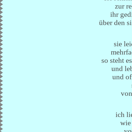
zur r
ihr gedi
über den si
sie le
mehrfa
so steht e
und le
und of
von
ich li
wie 
vo