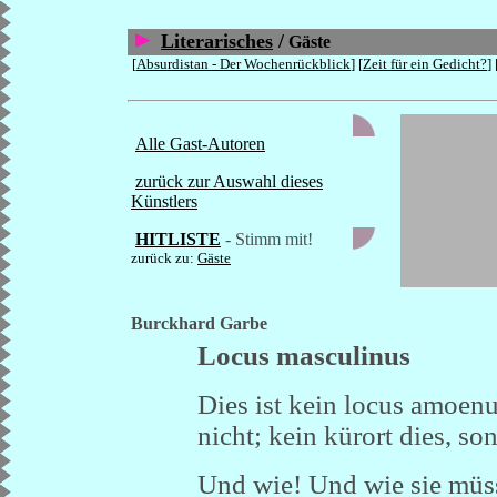
Literarisches
/
Gäste
[
Absurdistan - Der Wochenrückblick
] [
Zeit für ein Gedicht?
] 
Alle Gast-Autoren
zurück zur Auswahl dieses
Künstlers
HITLISTE
- Stimm mit!
zurück zu:
Gäste
Burckhard Garbe
Locus masculinus
Dies ist kein locus amoenus
nicht; kein kürort dies, so
Und wie! Und wie sie müss