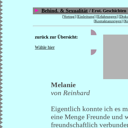
Behind. & Sexualität
/
Erot. Geschichten
[
Vortrag
] [
Einleitung
] [
Erfahrungen
] [
Disk
[
Kontaktanzeigen
] [
Kö
zurück zur Übersicht:
Wähle hier
Melanie
von Reinhard
Eigentlich konnte ich es mi
eine Menge Freunde und wa
freundschaftlich verbunden